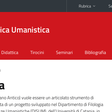
Rubrica
Se
tica Umanistica
Didattica
Tirocini
Seminari
Bibliografia
a
a
iano Antico) vuole essere un articolato strumento di
tta di un progetto sviluppato nel Dipartimento di Filologia
ze Umanistiche (DISUM), dell’Università di Catania, in