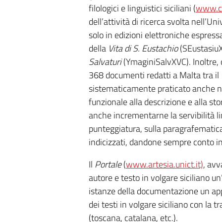
filologici e linguistici siciliani (
www.cs
dell’attività di ricerca svolta nell’Un
solo in edizioni elettroniche espre
della
Vita di S. Eustachio
(SEustasiu
Salvaturi
(YmaginiSalvXVC). Inoltre,
368 documenti redatti a Malta tra il
sistematicamente praticato anche ne
funzionale alla descrizione e alla stor
anche incrementarne la servibilità lin
punteggiatura, sulla paragrafematica,
indicizzati, dandone sempre conto i
Il
Portale
(
www.artesia.unict.it)
, avv
autore e testo in volgare siciliano u
istanze della documentazione un appr
dei testi in volgare siciliano con la t
(toscana, catalana, etc.).