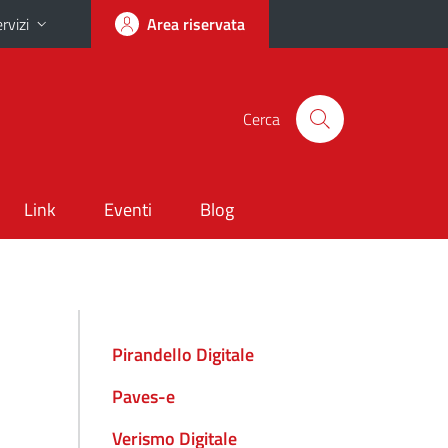
rvizi
Area riservata
Cerca
Link
Eventi
Blog
Pirandello Digitale
Paves-e
Verismo Digitale