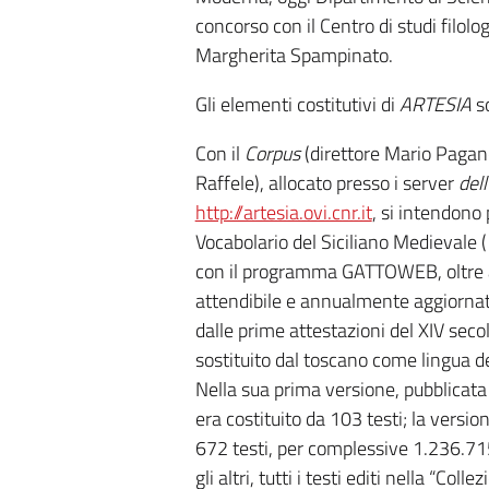
concorso con il Centro di studi filologi
Margherita Spampinato.
Gli elementi costitutivi di
ARTESIA
s
Con il
Corpus
(direttore Mario Pagano
Raffele), allocato presso i server
del
http://artesia.ovi.cnr.it
, si intendono
Vocabolario del Siciliano Medievale (
con il programma GATTOWEB, oltre a 
attendibile e annualmente aggiornato, 
dalle prime attestazioni del XIV secolo
sostituito dal toscano come lingua d
Nella sua prima versione, pubblicata 
era costituito da 103 testi; la versi
672 testi, per complessive 1.236.7
gli altri, tutti i testi editi nella “Coll