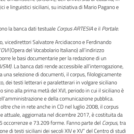
ci e linguistici siciliani, su iniziativa di Mario Pagano e
ono la banca dati testuale
Corpus ARTESIA
e il
Portale
.
, vicedirettori Salvatore Arcidiacono e Ferdinando
l’OVI
(Opera del Vocabolario Italiano) all’indirizzo
 porre le basi documentarie per la redazione di un
VSM)
. La banca dati rende accessibile all’interrogazione,
una selezione di documenti, il corpus, filologicamente
dei testi letterari e paraletterari in volgare siciliano
 sino alla prima metà del XVI, periodo in cui il siciliano è
ell’amministrazione e della comunicazione pubblica.
oltre che in rete anche in CD nel luglio 2008, il corpus
one attuale, aggiornata nel dicembre 2017, è costituita da
15 occorrenze e 73.209 forme. Fanno parte del
Corpus
, tra
ezione di testi siciliani dei secoli XIV e XV” del Centro di studi