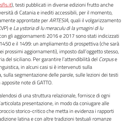
fls.it
), testi pubblicati in diverse edizioni frutto anche
iversità di Catania e inediti accessibili, per il momento,
ssamente approntate per
ARTESIA
, quali il volgarizzamento
XVP) e
La ystoria di lu meraculu di la ymagini di lu
 con gli aggiornamenti 2016 e 2017 sono stati indicizzati
 1450 e il 1499: un ampliamento di prospettiva (che sarà
i prossimi aggiornamenti), imposto dall’oggetto stesso,
ia del siciliano. Per garantire l’attendibilità del
Corpus
e
guistica, in alcuni casi si è intervenuti sulla
 sulla segmentazione delle parole, sulle lezioni dei testi
n apposite note di GATTO.
alendosi di una struttura relazionale, fornisce di ogni
n’articolata presentazione, in modo da coniugare alle
occio storico-critico che metta in evidenza i rapporti
radizione latina e con altre tradizioni testuali romanze